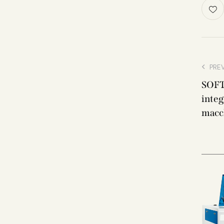
PRE
SOFT
inte
macc