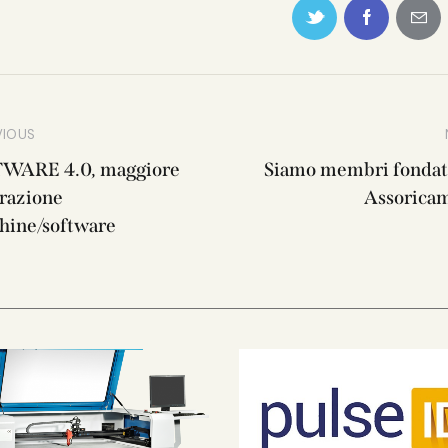
VIOUS
WARE 4.0, maggiore
Siamo membri fondato
grazione
Assoricam
hine/software