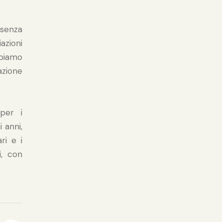
esenza
azioni
biamo
azione
per i
 anni,
ri e i
i, con