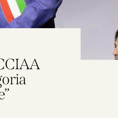
o CCIAA
goria
e”