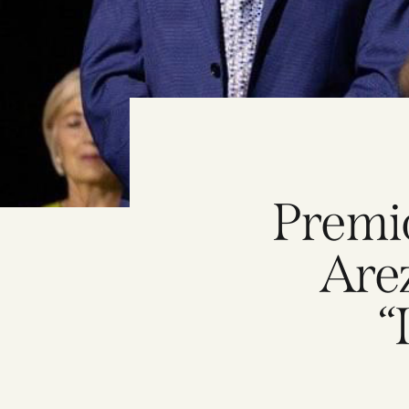
Premio
Arez
“