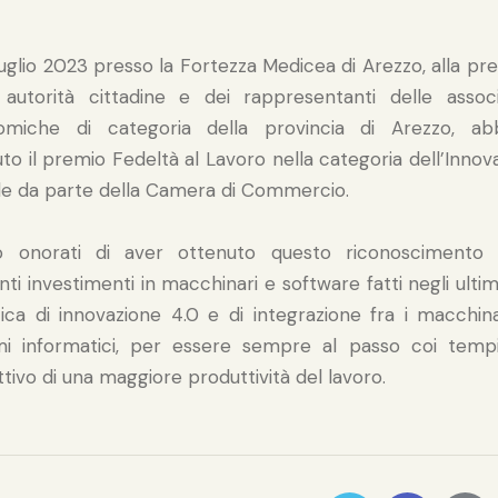
 luglio 2023 presso la Fortezza Medicea di Arezzo, alla pr
 autorità cittadine e dei rappresentanti delle associ
omiche di categoria della provincia di Arezzo, ab
uto il premio Fedeltà al Lavoro nella categoria dell’Innov
ale da parte della Camera di Commercio.
o onorati di aver ottenuto questo riconoscimento 
nti investimenti in macchinari e software fatti negli ultimi
tica di innovazione 4.0 e di integrazione fra i macchina
mi informatici, per essere sempre al passo coi temp
ettivo di una maggiore produttività del lavoro.