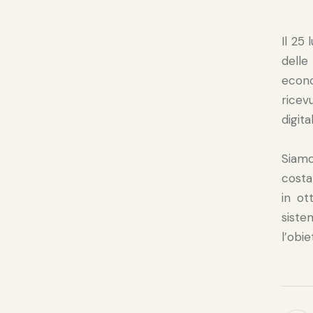
Il 25
delle
econ
ricev
digit
Siam
costa
in ot
siste
l’obi