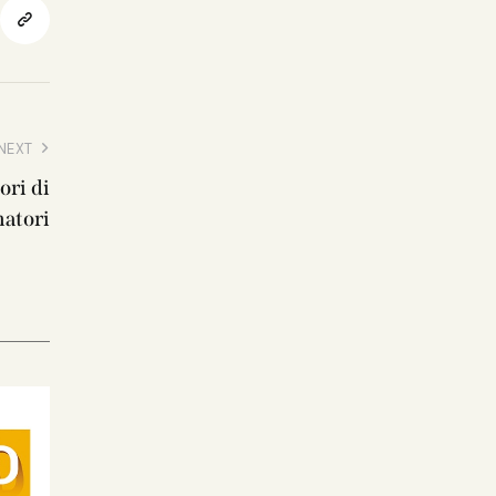
NEXT
ri di
atori